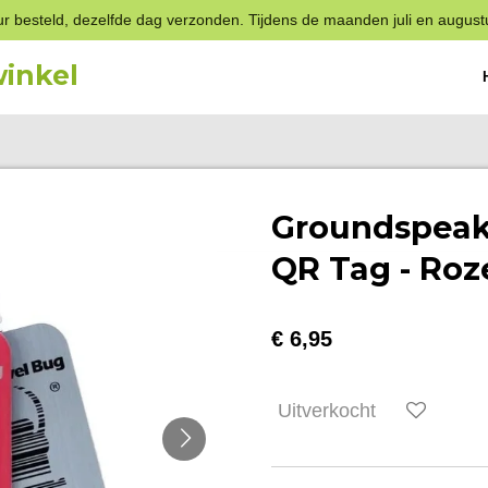
r besteld, dezelfde dag verzonden. Tijdens de maanden juli en august
inkel
Groundspeak
QR Tag - Roz
€ 6,95
Uitverkocht