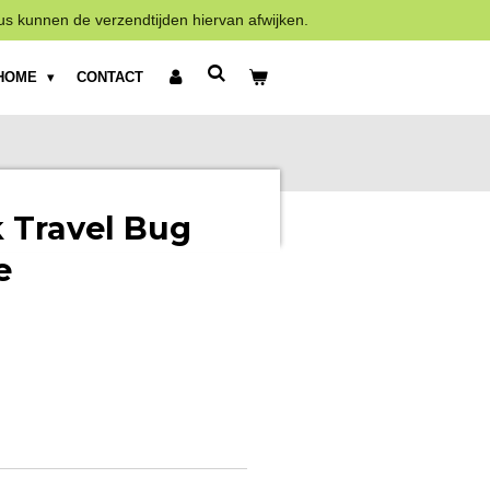
us kunnen de verzendtijden hiervan afwijken.
HOME
CONTACT
 Travel Bug
e