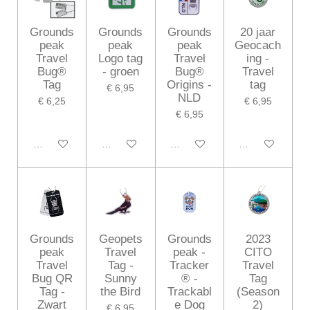
Grounds
Grounds
Grounds
20 jaar
peak
peak
peak
Geocach
Travel
Logo tag
Travel
ing -
Bug®
- groen
Bug®
Travel
Tag
Origins -
tag
€ 6,95
NLD
€ 6,25
€ 6,95
€ 6,95
In winkelwagen
In winkelwagen
In winkelwagen
In winkelwagen
Grounds
Geopets
Grounds
2023
peak
Travel
peak -
CITO
Travel
Tag -
Tracker
Travel
Bug QR
Sunny
® -
Tag
Tag -
the Bird
Trackabl
(Season
Zwart
e Dog
2)
€ 6,95