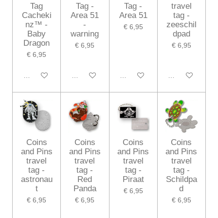
Tag
Tag -
Tag -
travel
Cacheki
Area 51
Area 51
tag -
nz™ -
-
zeeschil
€ 6,95
Baby
warning
dpad
Dragon
€ 6,95
€ 6,95
€ 6,95
In winkelwagen
In winkelwagen
In winkelwagen
In winkelwagen
Coins
Coins
Coins
Coins
and Pins
and Pins
and Pins
and Pins
travel
travel
travel
travel
tag -
tag -
tag -
tag -
astronau
Red
Piraat
Schildpa
t
Panda
d
€ 6,95
€ 6,95
€ 6,95
€ 6,95