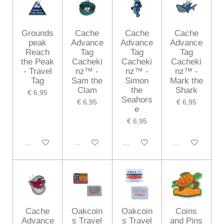
Grounds
Cache
Cache
Cache
peak
Advance
Advance
Advance
Reach
Tag
Tag
Tag
the Peak
Cacheki
Cacheki
Cacheki
- Travel
nz™ -
nz™ -
nz™ -
Tag
Sam the
Simon
Mark the
Clam
the
Shark
€ 6,95
Seahors
€ 6,95
€ 6,95
e
€ 6,95
In winkelwagen
In winkelwagen
In winkelwagen
In winkelwagen
Cache
Oakcoin
Oakcoin
Coins
Advance
s Travel
s Travel
and Pins