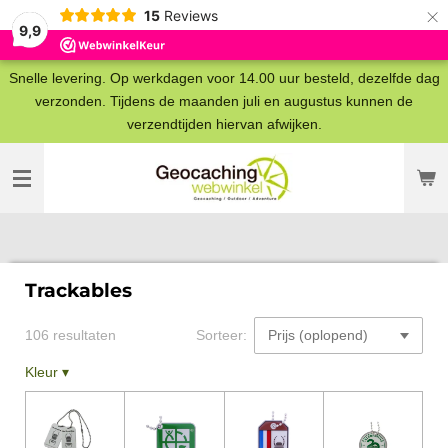
×
15
Reviews
9,9
Snelle levering. Op werkdagen voor 14.00 uur besteld, dezelfde dag
verzonden. Tijdens de maanden juli en augustus kunnen de
verzendtijden hiervan afwijken.
Trackables
106 resultaten
Sorteer:
Kleur
▾