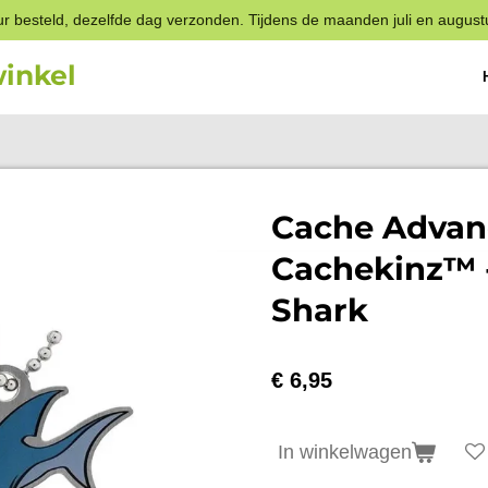
r besteld, dezelfde dag verzonden. Tijdens de maanden juli en august
inkel
Cache Advan
Cachekinz™ 
Shark
€ 6,95
In winkelwagen