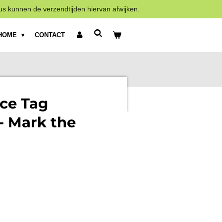
us kunnen de verzendtijden hiervan afwijken.
HOME
CONTACT
ce Tag
- Mark the