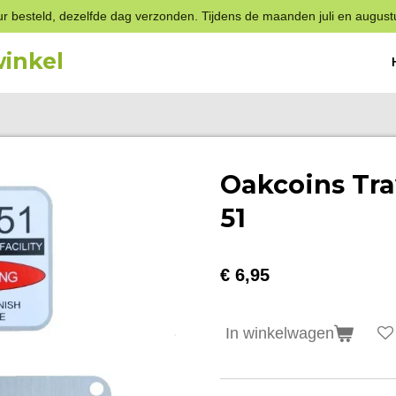
r besteld, dezelfde dag verzonden. Tijdens de maanden juli en august
inkel
Oakcoins Tra
51
€ 6,95
In winkelwagen