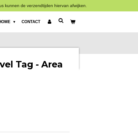
us kunnen de verzendtijden hiervan afwijken.
HOME
CONTACT
vel Tag - Area