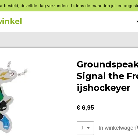
r besteld, dezelfde dag verzonden. Tijdens de maanden juli en august
inkel
Groundspeak 
Signal the Fr
ijshockeyer
€ 6,95
In winkelwagen