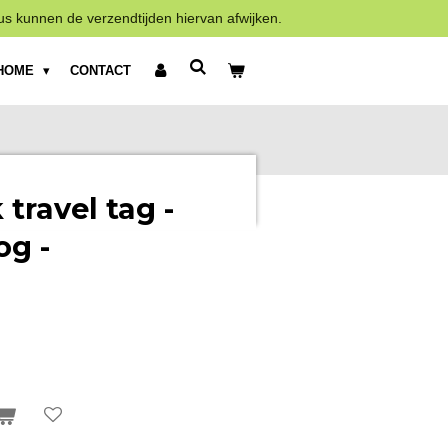
us kunnen de verzendtijden hiervan afwijken.
HOME
CONTACT
travel tag -
og -