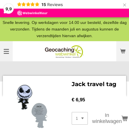
×
15
Reviews
9,9
Snelle levering. Op werkdagen voor 14.00 uur besteld, dezelfde dag
verzonden. Tijdens de maanden juli en augustus kunnen de
verzendtijden hiervan afwijken.
Jack travel tag
€ 6,95
In
winkelwagen