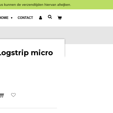
us kunnen de verzendtijden hiervan afwijken.
HOME
CONTACT
ogstrip micro