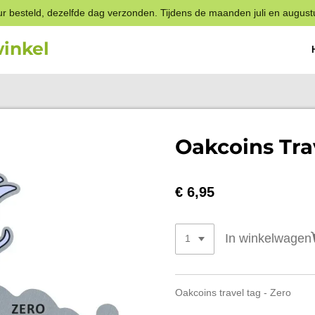
r besteld, dezelfde dag verzonden. Tijdens de maanden juli en august
inkel
Oakcoins Tra
€ 6,95
In winkelwagen
Oakcoins travel tag - Zero