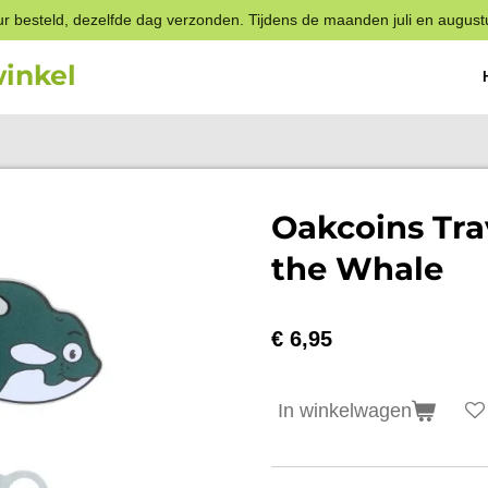
r besteld, dezelfde dag verzonden. Tijdens de maanden juli en august
inkel
Oakcoins Tra
the Whale
€ 6,95
In winkelwagen