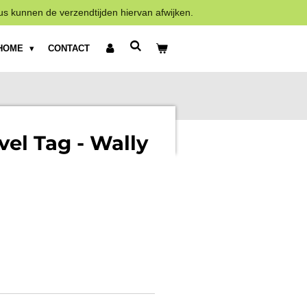
us kunnen de verzendtijden hiervan afwijken.
HOME
CONTACT
vel Tag - Wally